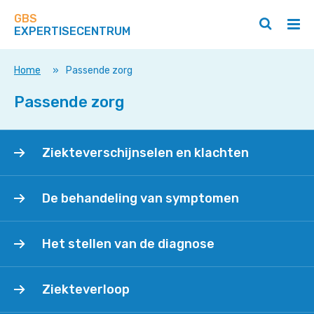
Zoek
Navigeer
op
GBS
direct
Zoeken
Hoo
deze
EXPERTISECENTRUM
naar
openen
ope
site
/
/
content
sluiten
slui
Home
»
Passende zorg
Passende zorg
Ziekteverschijnselen
Ziekteverschijnselen en klachten
en
klachten
De
De behandeling van symptomen
behandeling
van
Het
symptomen
Het stellen van de diagnose
stellen
van
Ziekteverloop
de
Ziekteverloop
diagnose