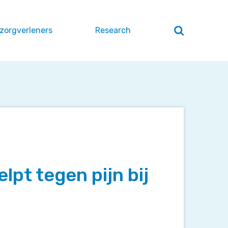
 zorgverleners
Research
Zoeken
openen
/
sluiten
lpt tegen pijn bij