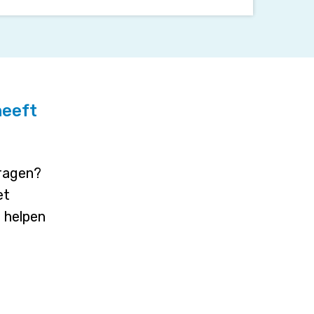
heeft
vragen?
et
j helpen