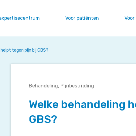
expertisecentrum
Voor patiënten
Voor
helpt tegen pijn bij GBS?
Welke
Behandeling
Pijnbestrijding
behandeling
helpt
Welke behandeling he
tegen
pijn
GBS?
bij
GBS?