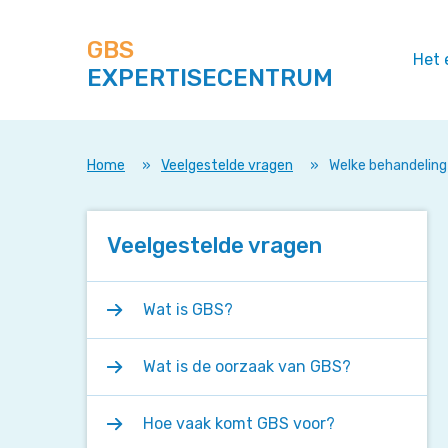
Zoek
Navigeer
op
direct
deze
GBS
naar
Het 
site
EXPERTISECENTRUM
content
Home
»
Veelgestelde vragen
»
Welke behandeling 
Veelgestelde vragen
Wat is GBS?
Wat is de oorzaak van GBS?
Hoe vaak komt GBS voor?