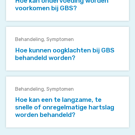
Hoe kan ondervoeding worden
worden
voorkomen bij GBS?
voorkomen
bij
GBS?
Hoe
kunnen
Behandeling
Symptomen
oogklachten
Hoe kunnen oogklachten bij GBS
bij
behandeld worden?
GBS
behandeld
worden?
Hoe
kan
Behandeling
Symptomen
een
Hoe kan een te langzame, te
te
snelle of onregelmatige hartslag
langzame,
worden behandeld?
te
snelle
of