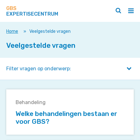
Zoek
Navigeer
op
GBS
direct
Zoeken
Hoo
deze
EXPERTISECENTRUM
naar
openen
ope
site
/
/
content
sluiten
slui
Home
»
Veelgestelde vragen
Veelgestelde vragen
Filter vragen op onderwerp:
Welke
behandelingen
Behandeling
bestaan
Welke behandelingen bestaan er
er
voor GBS?
voor
GBS?