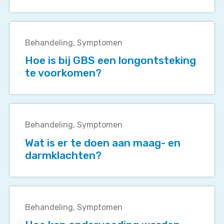
behandeld
worden?
Hoe
is
Behandeling
Symptomen
bij
Hoe is bij GBS een longontsteking
GBS
te voorkomen?
een
longontsteking
te
Wat
voorkomen?
is
Behandeling
Symptomen
er
Wat is er te doen aan maag- en
te
darmklachten?
doen
aan
maag-
Hoe
en
kan
darmklachten?
Behandeling
Symptomen
ondervoeding