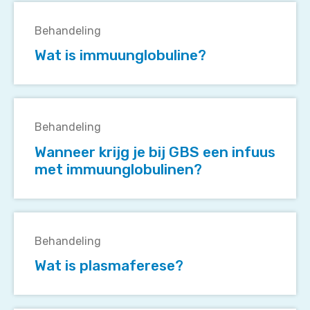
Wat
is
Behandeling
immuunglobuline?
Wat is immuunglobuline?
Wanneer
krijg
Behandeling
je
Wanneer krijg je bij GBS een infuus
bij
met immuunglobulinen?
GBS
een
infuus
Wat
met
is
immuunglobulinen?
Behandeling
plasmaferese?
Wat is plasmaferese?