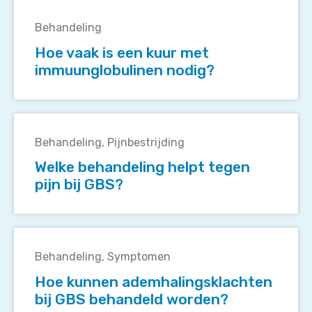
Hoe
vaak
Behandeling
is
Hoe vaak is een kuur met
een
immuunglobulinen nodig?
kuur
met
immuunglobulinen
Welke
nodig?
behandeling
Behandeling
Pijnbestrijding
helpt
Welke behandeling helpt tegen
tegen
pijn bij GBS?
pijn
bij
GBS?
Hoe
kunnen
Behandeling
Symptomen
ademhalingsklachten
Hoe kunnen ademhalingsklachten
bij
bij GBS behandeld worden?
GBS