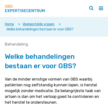
Zoek
Navigeer
op
GBS
direct
Zoeken
Hoo
deze
EXPERTISECENTRUM
naar
openen
ope
site
/
/
content
sluiten
slui
Home
»
Veelgestelde vragen
»
Welke behandelingen bestaan er voor GBS?
Welke
Behandeling
behandelingen
Welke behandelingen
bestaan
er
bestaan er voor GBS?
voor
GBS?
Van de minder ernstige vormen van GBS waarbij
patiënten nog zelfstandig kunnen lopen, is herstel
mogelijk zonder medicatie. De belangrijkste taak van
artsen is dan om het verloop goed te controleren en
het herstel te ondersteunen.