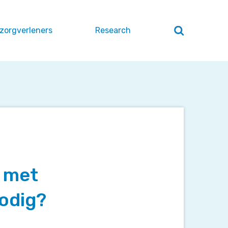
 zorgverleners
Research
Zoeken
openen
/
sluiten
r met
odig?