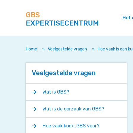
Zoek
Navigeer
op
direct
deze
GBS
naar
Het 
site
EXPERTISECENTRUM
content
Home
»
Veelgestelde vragen
»
Hoe vaak is een k
Veelgestelde vragen
Wat is GBS?
Wat is de oorzaak van GBS?
Hoe vaak komt GBS voor?