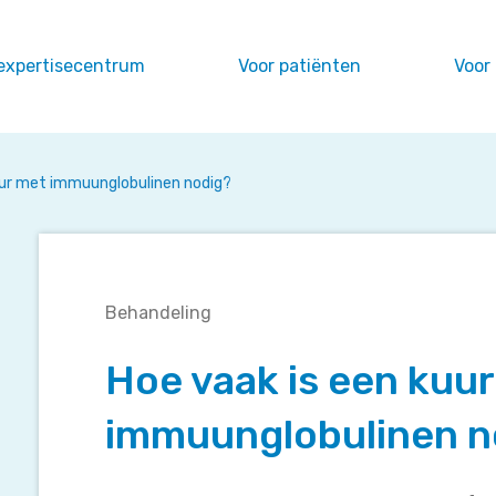
expertisecentrum
Voor patiënten
Voor
uur met immuunglobulinen nodig?
Hoe
Behandeling
vaak
is
Hoe vaak is een kuu
een
kuur
immuunglobulinen n
met
immuunglobulinen