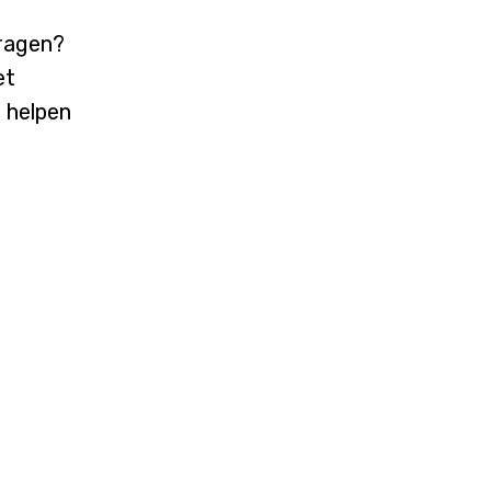
vragen?
et
j helpen