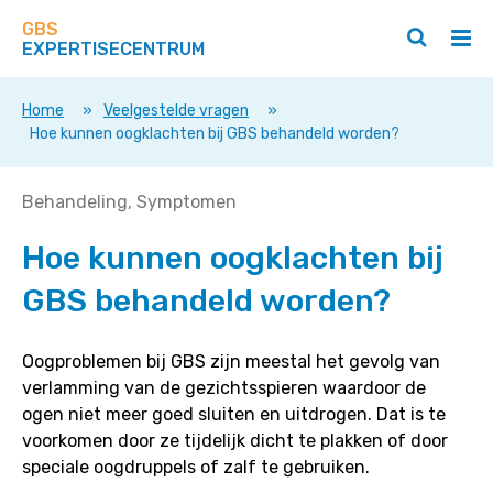
Zoek
Navigeer
op
GBS
direct
Zoeken
Hoo
deze
EXPERTISECENTRUM
naar
openen
ope
site
/
/
content
sluiten
slui
Home
»
Veelgestelde vragen
»
Hoe kunnen oogklachten bij GBS behandeld worden?
Hoe
Behandeling
Symptomen
kunnen
Hoe kunnen oogklachten bij
oogklachten
bij
GBS behandeld worden?
GBS
behandeld
worden?
Oogproblemen bij GBS zijn meestal het gevolg van
verlamming van de gezichtsspieren waardoor de
ogen niet meer goed sluiten en uitdrogen. Dat is te
voorkomen door ze tijdelijk dicht te plakken of door
speciale oogdruppels of zalf te gebruiken.