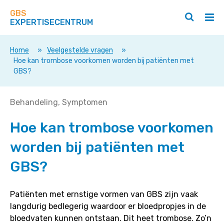
Zoek
Navigeer
op
GBS
direct
Zoeken
Hoo
deze
EXPERTISECENTRUM
naar
openen
ope
site
/
/
content
sluiten
slui
Home
»
Veelgestelde vragen
»
Hoe kan trombose voorkomen worden bij patiënten met
GBS?
Hoe
Behandeling
Symptomen
kan
Hoe kan trombose voorkomen
trombose
voorkomen
worden bij patiënten met
worden
bij
GBS?
patiënten
met
Patiënten met ernstige vormen van GBS zijn vaak
GBS?
langdurig bedlegerig waardoor er bloedpropjes in de
bloedvaten kunnen ontstaan. Dit heet trombose. Zo’n