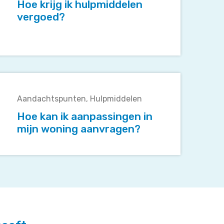
hulpmiddelen
Hoe krijg ik hulpmiddelen
vergoed?
vergoed?
Hoe
kan
Aandachtspunten
Hulpmiddelen
k
aanpassingen
Hoe kan ik aanpassingen in
in
mijn woning aanvragen?
mijn
woning
aanvragen?