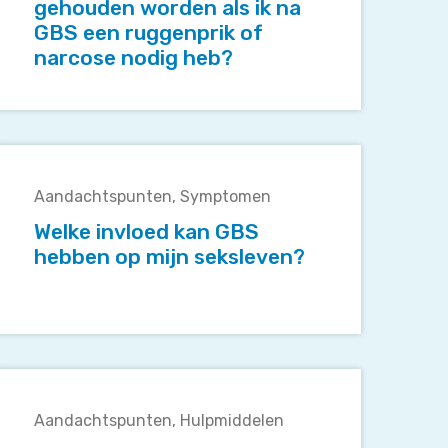
worden
gehouden worden als ik na
als
GBS een ruggenprik of
k
narcose nodig heb?
na
GBS
een
ruggenprik
Welke
of
invloed
narcose
Aandachtspunten
Symptomen
kan
nodig
GBS
Welke invloed kan GBS
heb?
hebben
hebben op mijn seksleven?
op
mijn
seksleven?
Hoe
rijg
Aandachtspunten
Hulpmiddelen
k