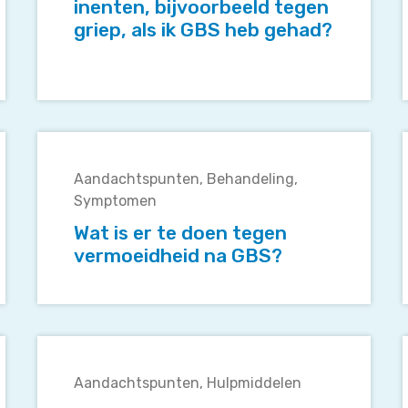
mij
inenten, bijvoorbeeld tegen
te
griep, als ik GBS heb gehad?
laten
i
inenten,
bijvoorbeeld
tegen
griep,
Wat
als
is
ik
Aandachtspunten
Behandeling
er
GBS
Symptomen
te
heb
doen
Wat is er te doen tegen
gehad?
tegen
vermoeidheid na GBS?
vermoeidheid
na
GBS?
Wie
kan
k
Aandachtspunten
Hulpmiddelen
mij
i