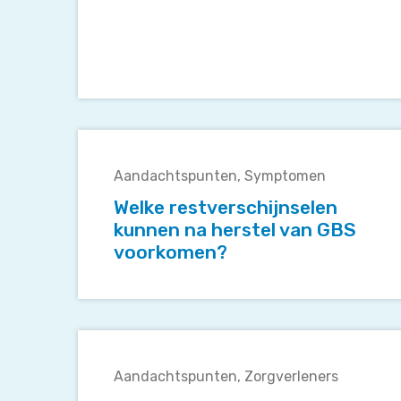
Welke
restverschijnselen
Aandachtspunten
Symptomen
kunnen
na
Welke restverschijnselen
herstel
kunnen na herstel van GBS
van
voorkomen?
GBS
voorkomen?
Waar
kan
Aandachtspunten
Zorgverleners
ik