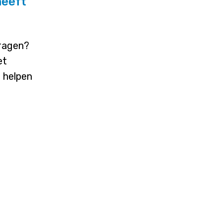
heeft
vragen?
et
j helpen