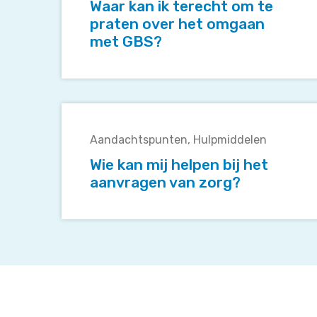
terecht
Waar kan ik terecht om te
om
praten over het omgaan
te
met GBS?
praten
over
het
omgaan
Wie
met
kan
GBS?
Aandachtspunten
Hulpmiddelen
mij
helpen
Wie kan mij helpen bij het
bij
aanvragen van zorg?
het
aanvragen
van
zorg?