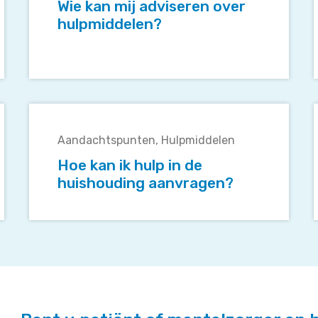
adviseren
Wie kan mij adviseren over
over
hulpmiddelen?
hulpmiddelen?
Hoe
kan
Aandachtspunten
Hulpmiddelen
ik
i
hulp
Hoe kan ik hulp in de
in
huishouding aanvragen?
de
huishouding
aanvragen?