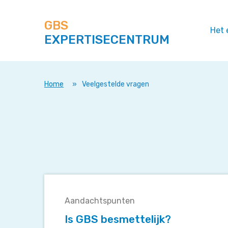
Zoek
Navigeer
op
direct
deze
GBS
naar
Het 
site
EXPERTISECENTRUM
content
Home
»
Veelgestelde vragen
Is
GBS
Aandachtspunten
besmettelijk?
Is GBS besmettelijk?