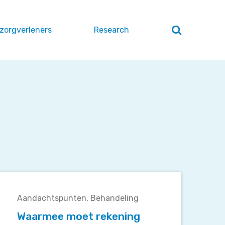
 zorgverleners
Research
Zoeken
openen
/
sluiten
Waarmee
moet
Aandachtspunten
Behandeling
rekening
gehouden
Waarmee moet rekening