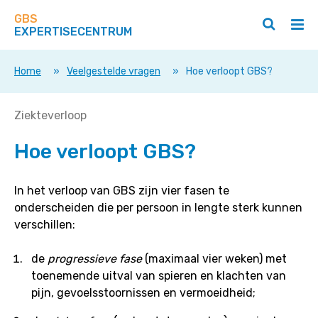
Zoek
Navigeer
op
GBS
direct
Zoeken
Hoo
deze
EXPERTISECENTRUM
naar
openen
ope
site
/
/
content
sluiten
slui
Home
»
Veelgestelde vragen
»
Hoe verloopt GBS?
Hoe
Ziekteverloop
verloopt
Hoe verloopt GBS?
GBS?
In het verloop van GBS zijn vier fasen te
onderscheiden die per persoon in lengte sterk kunnen
verschillen:
de
progressieve fase
(maximaal vier weken) met
toenemende uitval van spieren en klachten van
pijn, gevoelsstoornissen en vermoeidheid;