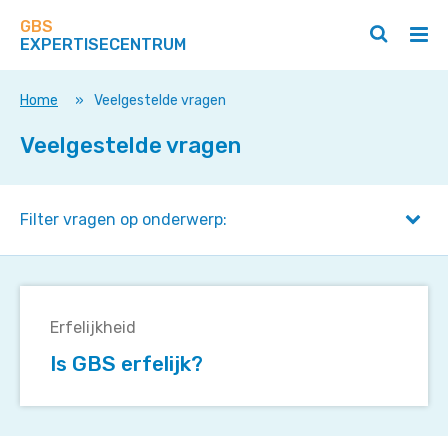
Zoek
Navigeer
op
GBS
direct
Zoeken
Hoo
deze
EXPERTISECENTRUM
naar
openen
ope
site
/
/
content
sluiten
slui
Home
»
Veelgestelde vragen
Veelgestelde vragen
Filter vragen op onderwerp:
Is
GBS
Erfelijkheid
erfelijk?
Is GBS erfelijk?