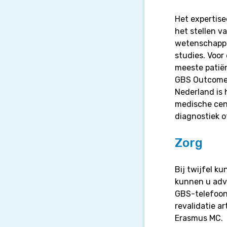
Het expertis
het stellen v
wetenschappel
studies. Voor
meeste patiën
GBS Outcome 
Nederland is
medische cen
diagnostiek o
Zorg
Bij twijfel k
kunnen u advi
GBS-telefoon 
revalidatie a
Erasmus MC.