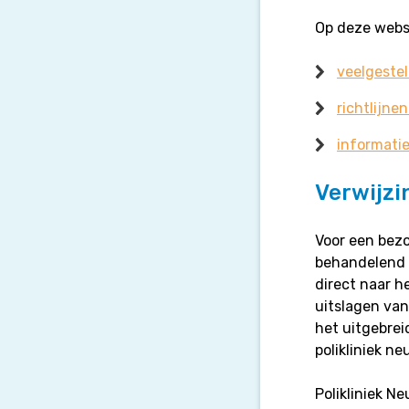
Op deze websi
veelgeste
richtlijne
informatie
Verwijzi
Voor een bezo
behandelend n
direct naar h
uitslagen va
het uitgebrei
polikliniek n
Polikliniek N