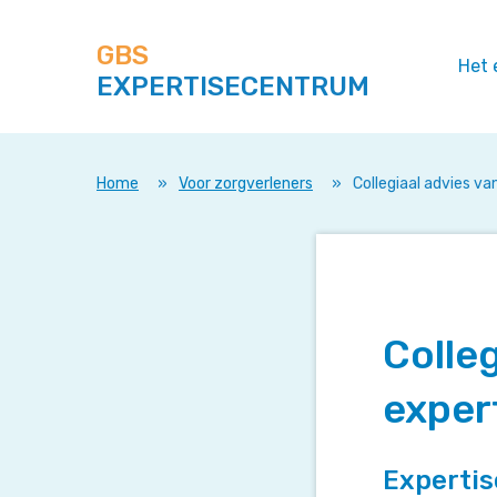
Zoek
Navigeer
op
direct
deze
GBS
naar
Het 
site
EXPERTISECENTRUM
content
Home
»
Voor zorgverleners
»
Collegiaal advies v
Colleg
exper
Experti