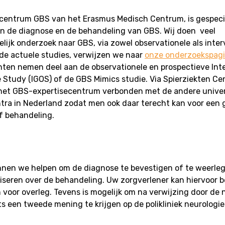
ecentrum GBS van het Erasmus Medisch Centrum, is gespecia
an de diagnose en de behandeling van GBS. Wij doen veel
ijk onderzoek naar GBS, via zowel observationele als inter
 de actuele studies, verwijzen we naar
onze onderzoekspag
ten nemen deel aan de observationele en prospectieve Int
Study (IGOS) of de GBS Mimics studie. Via Spierziekten C
 het GBS-expertisecentrum verbonden met de andere univer
tra in Nederland zodat men ook daar terecht kan voor een
f behandeling.
unnen we helpen om de diagnose te bevestigen of te weerle
seren over de behandeling. Uw zorgverlener kan hiervoor b
voor overleg. Tevens is mogelijk om na verwijzing door de 
rts een tweede mening te krijgen op de polikliniek neurologi