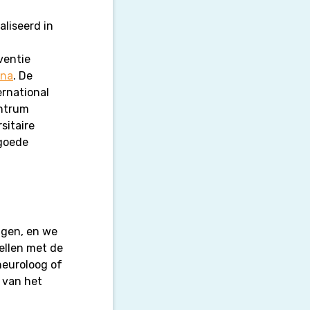
liseerd in
ventie
ina
. De
ernational
entrum
sitaire
 goede
ggen, en we
ellen met de
neuroloog of
e van het