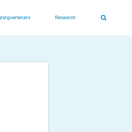
 zorgverleners
Research
Zoeken
openen
/
sluiten