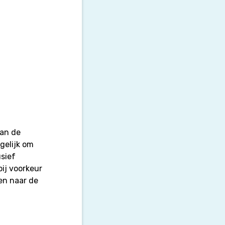
van de
gelijk om
usief
ij voorkeur
en naar de