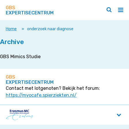
Zoek
Navigeer
op
GBS
direct
Zoeken
Hoo
deze
EXPERTISECENTRUM
naar
openen
ope
site
/
/
content
sluiten
slui
Home
»
onderzoek naar diagnose
Archive
GBS Mimics Studie
GBS
EXPERTISECENTRUM
Contact met lotgenoten? Bekijk het forum:
https://myocafe.spierziekten.nl/