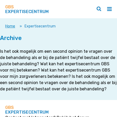
Zoek
Navigeer
op
GBS
direct
Zoeken
Hoo
deze
EXPERTISECENTRUM
naar
openen
ope
site
/
/
content
sluiten
slui
Home
»
Expertisecentrum
Archive
Is het ook mogelijk om een second opinion te vragen over
de behandeling als er bij de patiënt twijfel bestaat over de
juiste behandeling? Wat kan het expertisecentrum GBS
voor mij betekenen? Wat kan het expertisecentrum GBS
voor mijn zorgverleners betekenen? Is het ook mogelijk om
een second opinion te vragen over de behandeling als er bij
de patiënt twijfel bestaat over de juiste behandeling?
GBS
EXPERTISECENTRUM