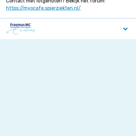
Contact met lotgenoten? Bekijk het forum:
https://myocafe.spierziekten.nl/
Erasmus MC
Dr. Molewaterplein 40
3015 GD
Rotterdam